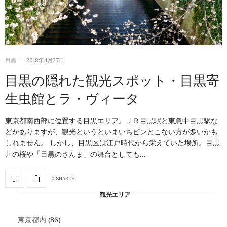
目黒
2018年4月27日
目黒の隠れた観光スポット・目黒寄
生虫館とラ・ヴィータ
東京都南西部に位置する目黒エリア。ＪＲ目黒駅と東急中目黒駅な
どがありますが、観光というといまいちピンとこない方が多いかも
しれません。 しかし、目黒区は江戸時代から栄えていた場所。目黒
川の桜や「目黒のさんま」の舞台としても…
0 SHARES
観光エリア
東京都内
(86)