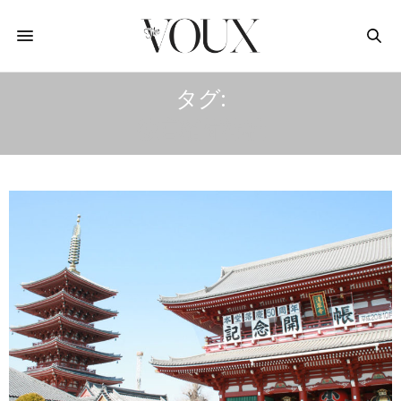
タグ:
被官稲荷神社