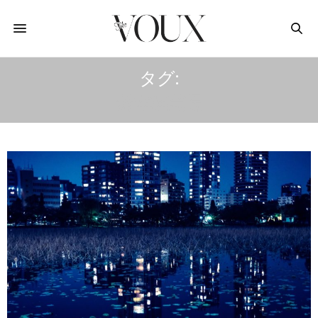
タグ:
鈴本演芸場