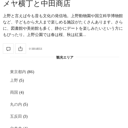
メヤ横丁と中田商店
上野と言えば今も昔も文化の発信地。上野動物園や国立科学博物館
など、子どもから大人まで楽しめる施設がたくさんあります。さら
に、図書館や美術館も多く、静かにデートを楽しみたいという方に
もぴったり。上野公園では春は桜、秋は紅葉…
0 SHARES
観光エリア
東京都内
(86)
上野
(5)
両国
(4)
丸の内
(5)
五反田
(3)