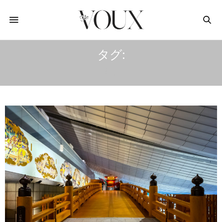
タグ:
和食