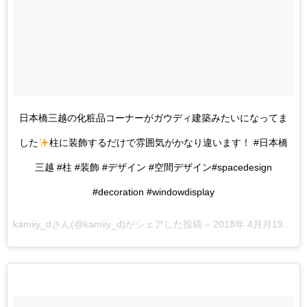
日本橋三越の化粧品コーナーがガウディ建築みたいになってま
した
柱に装飾するだけで雰囲気がかなり違います！ #日本橋
三越 #柱 #装飾 #デザイン #空間デザイン#spacedesign
#decoration #windowdisplay
kamiiy_d
さん(@kamiiy_d)がシェアした投稿 –
2018年 4月月19日午前7時28分PDT