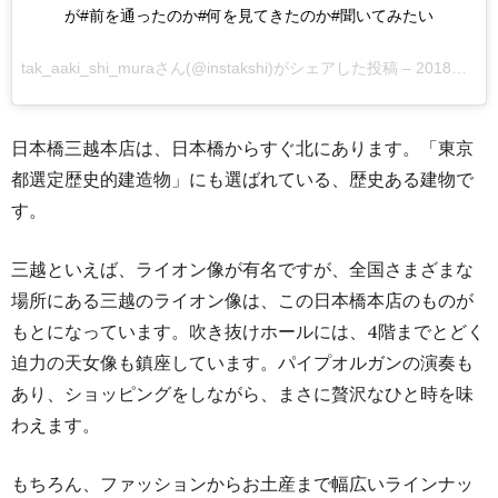
が#前を通ったのか#何を見てきたのか#聞いてみたい
tak_aaki_shi_mura
さん(@instakshi)がシェアした投稿 –
2018年 4月月19日午後1時39分PDT
日本橋三越本店は、日本橋からすぐ北にあります。「東京
都選定歴史的建造物」にも選ばれている、歴史ある建物で
す。
三越といえば、ライオン像が有名ですが、全国さまざまな
場所にある三越のライオン像は、この日本橋本店のものが
もとになっています。吹き抜けホールには、4階までとどく
迫力の天女像も鎮座しています。パイプオルガンの演奏も
あり、ショッピングをしながら、まさに贅沢なひと時を味
わえます。
もちろん、ファッションからお土産まで幅広いラインナッ