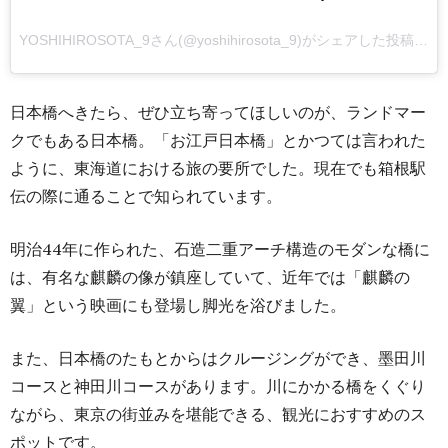
YOSHIHIROSOTA_9
さん(@yoshihirosota_9)がシェアした投稿 –
2
日本橋へきたら、ぜひ立ち寄ってほしいのが、ランドマー
クでもある日本橋。「お江戸日本橋」とかつては言われた
ように、東海道における旅の要所でした。現在でも箱根駅
伝の際に通ることで知られています。
明治44年に作られた、石造二重アーチ構造のモダンな橋に
は、有名な麒麟の像が鎮座していて、近年では「麒麟の
翼」という映画にも登場し脚光を浴びました。
また、日本橋のたもとからはクルージングができ、墨田川
コースと神田川コースがあります。川にかかる橋をくぐり
ながら、東京の街並みを堪能できる、観光におすすめのス
ポットです。