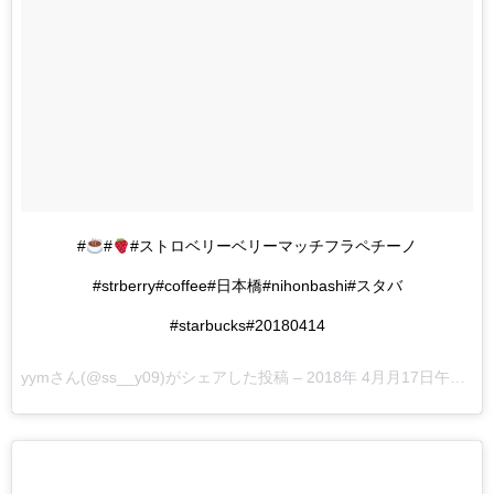
#
#
#ストロベリーベリーマッチフラペチーノ
#strberry#coffee#日本橋#nihonbashi#スタバ
#starbucks#20180414
yym
さん(@ss__y09)がシェアした投稿 –
2018年 4月月17日午後12時25分PDT